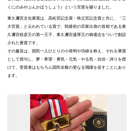
くにのみやぶんかほうしょう）という宮賞を賜りました。
東久邇宮文化褒賞は、高松宮記念賞・秩父宮記念賞と共に、「三
大宮賞」と云われている賞で、戦後初の宮家出身の首相である東
久邇宮稔彦王の第一王子、東久邇宮盛厚王の御遺志をついで創設
された褒賞です。
その趣旨は、国民一人ひとりの小発明や功績を称え、それを褒賞
として授与し、夢・希望・勇気・元気・やる気・自信・誇りを授
けて、受賞者はもちろん国民全般の更なる飛躍を促すことにあり
ます。