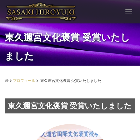
T
o
g
g
東久邇宮文化褒賞 受賞いたし
l
e
n
ました
a
v
i
g
a
プロフィール
東久邇宮文化褒賞 受賞いたしました
t
i
o
東久邇宮文化褒賞 受賞いたしました
n