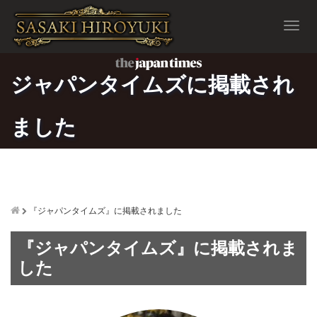
T
o
g
g
ジャパンタイムズに掲載され
l
e
n
ました
a
v
i
g
a
t
i
『ジャパンタイムズ』に掲載されました
o
n
『ジャパンタイムズ』に掲載されま
した