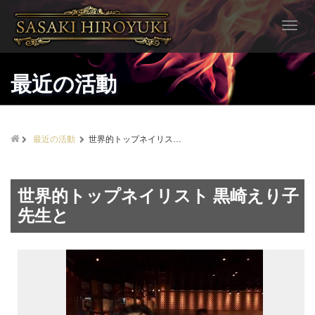
T
o
g
g
最近の活動
l
e
n
a
v
最近の活動
世界的トップネイリス…
i
g
a
世界的トップネイリスト 黒崎えり子
t
i
先生と
o
n