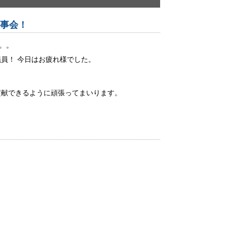
理事会！
。。
員！ 今日はお疲れ様でした。
貢献できるように頑張ってまいります。