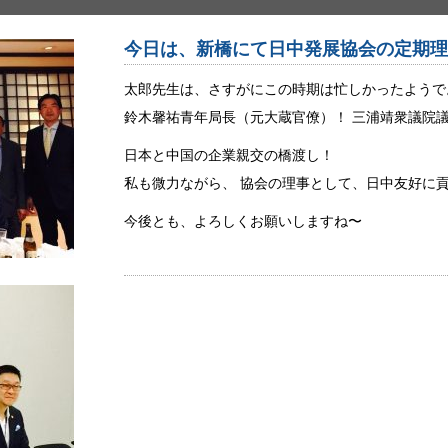
今日は、新橋にて日中発展協会の定期
太郎先生は、さすがにこの時期は忙しかったようで
鈴木馨祐青年局長（元大蔵官僚）！ 三浦靖衆議院議
日本と中国の企業親交の橋渡し！
私も微力ながら、 協会の理事として、日中友好に
今後とも、よろしくお願いしますね〜